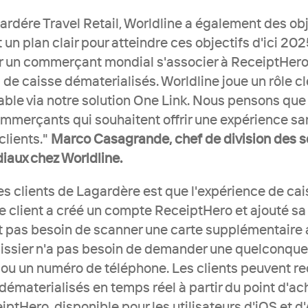
dére Travel Retail, Worldline a également des obje
un plan clair pour atteindre ces objectifs d'ici 2025.
r un commerçant mondial s'associer à ReceiptHero po
 de caisse dématerialisés. Worldline joue un rôle cl
able via notre solution One Link. Nous pensons que 
mmerçants qui souhaitent offrir une expérience sans
clients." 
Marco Casagrande, chef de division des se
aux chez Worldline.
es clients de Lagardère est que l'expérience de cai
le client a créé un compte ReceiptHero et ajouté sa 
nt pas besoin de scanner une carte supplémentaire a
aissier n'a pas besoin de demander une quelconque i
l ou un numéro de téléphone. Les clients peuvent rec
dématerialisés en temps réel à partir du point d'ac
iptHero, disponible pour les utilisateurs d'iOS et d