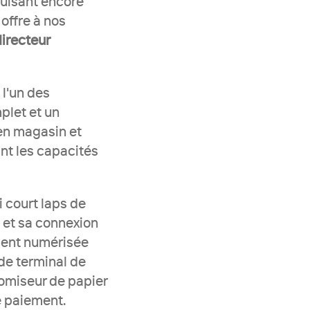
uisant encore 
ffre à nos 
irecteur 
l'un des 
let et un 
n magasin et 
nt les capacités 
 court laps de 
et sa connexion 
ment numérisée 
de terminal de 
omiseur de papier 
 paiement.