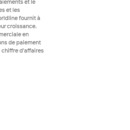
aiements et le 
 et les 
dline fournit à 
ur croissance. 
erciale en 
ons de paiement 
hiffre d'affaires 