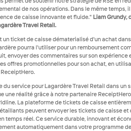
 permet de soutenir notre stratégie de RSE en réd
emental de nos opérations. Dans le même temps, il o
ence de caisse innovante et fluide." 
Liam Grundy, d
ardère Travel Retail.
 un ticket de caisse dématerialisé d'un achat dans 
dère pourra l'utiliser pour un remboursement comp
it, envoyer des commentaires sur son expérience e
es offres promotionnelles pour son achat, en utilisa
e ReceiptHero.
 du service pour Lagardère Travel Retail dans un si
 une réalité grâce à notre partenaire ReceiptHero 
ldline. La plateforme de tickets de caisse entière
étaillants peuvent envoyer les tickets de caisse et 
 en temps réel. Ce service durable, innovant et écon
rement automatiquement dans votre programme de