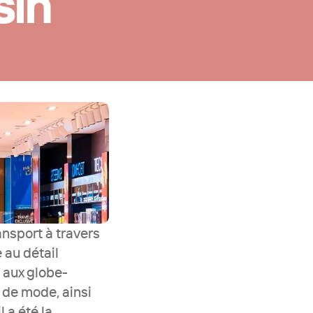
sin
nsport à travers 
au détail 
 aux globe-
 de mode, ainsi 
a été la 