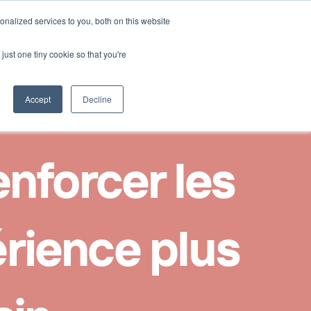
Select Language
nalized services to you, both on this website
Nous contacter
French
just one tiny cookie so that you're
Accept
Decline
nforcer les 
rience plus 