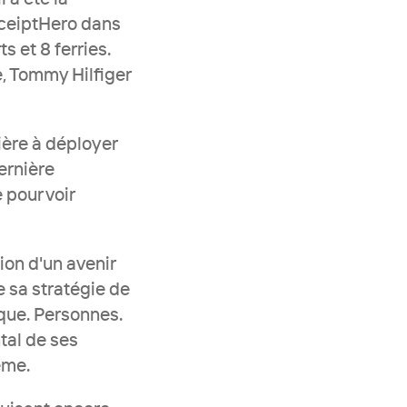
ceiptHero dans 
et 8 ferries. 
, Tommy Hilfiger 
ère à déployer 
ernière 
pour voir 
on d'un avenir 
 sa stratégie de 
que. Personnes. 
al de ses 
ème.