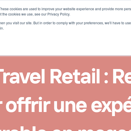
These cookies are used to improve your website experience and provide more perso
uces 
t the cookies we use, see our Privacy Policy.
n you visit our site. But in order to comply with your preferences, we'll have to use 
in.
avel Retail : Re
 offrir une expé