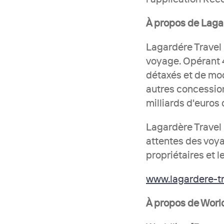
À propos de Lagar
Lagardére Travel R
voyage. Opérant 4
détaxés et de mode
autres concessions
milliards d'euros
Lagardère Travel 
attentes des voyag
propriétaires et 
www.lagardere-t
À propos de Worl