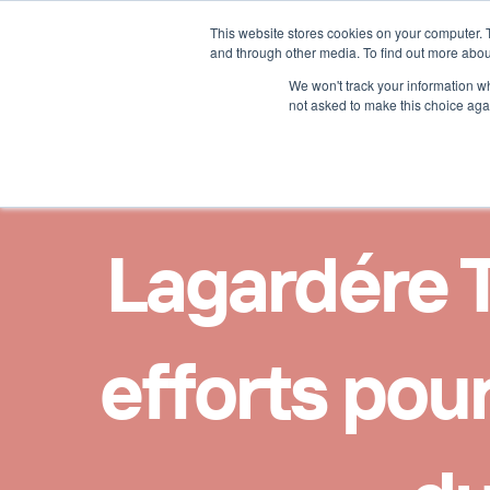
This website stores cookies on your computer. 
Nos solutions
Nos ast
and through other media. To find out more abou
We won't track your information whe
not asked to make this choice aga
Lagardére Tr
efforts pour