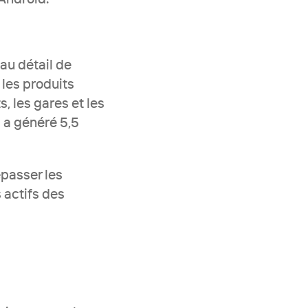
au détail de 
les produits 
 les gares et les 
 a généré 5,5 
passer les 
actifs des 