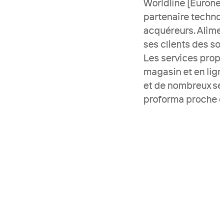
Worldline [Euronex
partenaire techno
acquéreurs. Alime
ses clients des so
Les services prop
magasin et en lig
et de nombreux se
proforma proche d