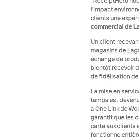
"ReceiptHero nous
l'impact environn
clients une expéri
commercial de Lag
Un client recevant
magasins de Lagar
échange de produ
bientôt recevoir d
de fidélisation d
La mise en service
temps est devenue
à One Link de Wor
garantit que les d
carte aux clients
fonctionne entiè