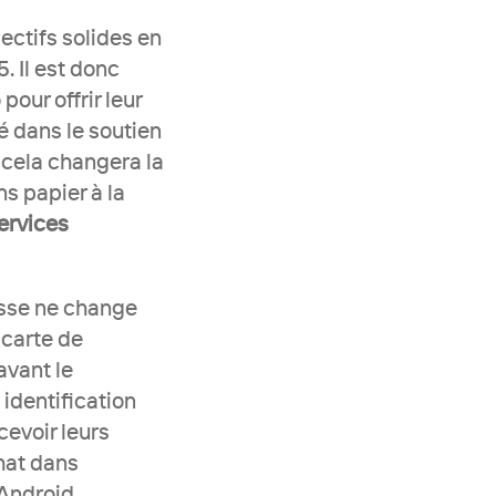
ctifs solides en 
 Il est donc 
ur offrir leur 
é dans le soutien 
cela changera la 
 papier à la 
rvices 
sse ne change 
carte de 
vant le 
dentification 
evoir leurs 
hat dans 
'Android.