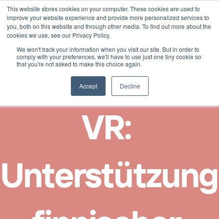
This website stores cookies on your computer. These cookies are used to
Select Language
German
improve your website experience and provide more personalized services to
you, both on this website and through other media. To find out more about the
cookies we use, see our Privacy Policy.
We won't track your information when you visit our site. But in order to
comply with your preferences, we'll have to use just one tiny cookie so
that you're not asked to make this choice again.
Accept
Decline
VR: 
Unterstützung 