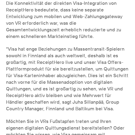
Die Konnektivität der direkten Visa-Integration von 
ReceiptHero bedeutete, dass keine separate 
Entwicklung zum mobilen und Web-Zahlungsgateway 
von VR erforderlich war, was die 
Gesamtentwicklungszeit erheblich reduzierte und zu 
einem schnelleren Markteinstieg führte. 
"Visa hat enge Beziehungen zu Massentransit-Spielern 
sowohl in Finnland als auch weltweit, deshalb ist es 
großartig, mit ReceiptHero live und unser Visa Offers-
Plattformprodukt für sie bereitzustellen, um Quittungen 
für Visa-Karteninhaber abzugleichen. Dies ist ein Schritt 
nach vorne für die Massenadoption von digitalen 
Quittungen, und es ist großartig zu sehen, wie VR und 
ReceiptHero aktiv bleiben und wie Mehrwert für 
Händler geschaffen wird, sagt Juha Sillanpää, Group 
Country Manager, Finnland und Baltikum bei Visa.
Möchten Sie in VRs Fußstapfen treten und Ihren 
eigenen digitalen Quittungsdienst bereitstellen? Oder 
möchten Sie wissen, wie Visa gemeinsam mit 