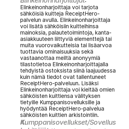
Elinkeinonharjoittajat
: 
Elinkeinonharjoittaja voi tarjota 
sähköisiä kuitteja ReceiptHero-
palvelun avulla. Elinkeinonharjoittaja 
voi lisätä sähköisiin kuitteihinsa 
mainoksia, palautetoimintoja, kanta-
asiakkuuteen liittyviä elementtejä tai 
muita vuorovaikutteisia tai lisäarvoa 
tuottavia ominaisuuksia sekä 
vastaanottaa meiltä anonyymiä 
tilastotietoa Elinkeinonharjoittajalla 
tehdyistä ostoksista siinä laajuudessa 
kuin nämä tiedot ovat tallentuneet 
ReceiptHero-palveluun. Lisäksi 
Elinkeinonharjoittaja voi kieltää omien 
sähköisten kuittiensa välityksen 
tietyille Kumppanisovelluksille ja 
hyödyntää ReceiptHero-palvelua 
sähköisten kuittien arkistointiin.
Kumppanisovellukset/Sovellus