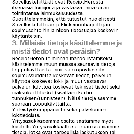
Sovelluskehittäjät ovat ReceiptHerosta 
itsenäisiä toimijoita ja vastaavat aina oman 
toimintansa lainmukaisuudesta. 
Suosittelemmekin, että tutustut huolellisesti 
Sovelluskehittäjän ja Elinkeinonharjoittajan 
sopimusehtoihin ja niiden tietosuojaa koskeviin 
käytänteisiin.
3. Millaisia tietoja käsittelemme ja 
mistä tiedot ovat peräisin?
ReceiptHeron toiminnan mahdollistamiseksi 
käsittelemme muun muassa seuraavia tietoja 
Loppukäyttäjistä: nimi, sähköpostiosoite, 
sopimussuhdetta koskevat tiedot, palvelun 
käyttöä koskevat loki- ja muut vastaavat 
palvelun käyttöä koskevat tekniset tiedot sekä 
maksukorttitiedot (sisältäen kortin 
tunnuksen/tunnisteen). Näitä tietoja saamme 
suoraan Loppukäyttäjiltä, 
Yhteistyökumppaneilta sekä palvelumme 
lokitiedoista.
Yritysasiakkaidemme osalta saatamme myös 
käsitellä Yritysasiakkaalta suoraan saamiamme 
tietoja, jotka ovat tarpeellisia laskutuksen tai 