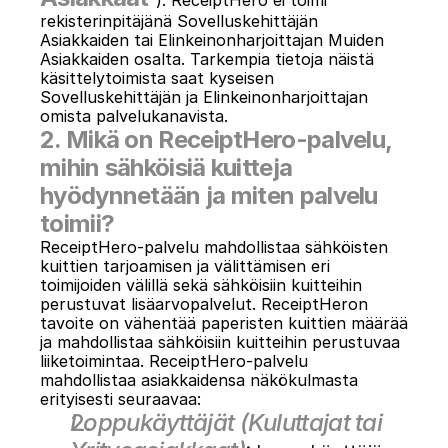
”). ReceiptHero ei toimi 
rekisterinpitäjänä Sovelluskehittäjän 
Asiakkaiden tai Elinkeinonharjoittajan Muiden 
Asiakkaiden osalta. Tarkempia tietoja näistä 
käsittelytoimista saat kyseisen 
Sovelluskehittäjän ja Elinkeinonharjoittajan 
omista palvelukanavista.
2. Mikä on ReceiptHero-palvelu, 
mihin sähköisiä kuitteja 
hyödynnetään ja miten palvelu 
toimii?
ReceiptHero-palvelu mahdollistaa sähköisten 
kuittien tarjoamisen ja välittämisen eri 
toimijoiden välillä sekä sähköisiin kuitteihin 
perustuvat lisäarvopalvelut. ReceiptHeron 
tavoite on vähentää paperisten kuittien määrää 
ja mahdollistaa sähköisiin kuitteihin perustuvaa 
liiketoimintaa. ReceiptHero-palvelu 
mahdollistaa asiakkaidensa näkökulmasta 
erityisesti seuraavaa:
Loppukäyttäjät (Kuluttajat tai 