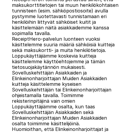
maksukorttitietojen tai muun henkilökohtaisen 
tunnisteen (esim. sähköpostiosoite) avulla 
pystymme luotettavasti tunnistamaan eri 
henkilöihin liittyvät sähköiset kuitit ja 
käsittelemään näitä asiakkaidemme kanssa 
sopimalla tavalla.
ReceiptHero-palvelun luonteen vuoksi 
käsittelemme suuria määriä sähköisiä kuitteja 
sekä maksukortti- ja muita henkilötietoja. 
Loppukäyttäjiämme koskevia kuitteja 
käsittelemme käyttöehtojemme ja tämän 
tietosuojakäytännön mukaisesti. 
Sovelluskehittäjän Asiakkaiden ja 
Elinkeinonharjoittajan Muiden Asiakkaiden 
kuitteja käsittelemme kyseisen 
Sovelluskehittäjän tai Elinkeinonharjoittajan 
ohjeistamalla tavalla. Toimimme 
rekisterinpitäjinä vain omien 
Loppukäyttäjiämme osalta, kun taas 
Sovelluskehittäjän Asiakkaiden sekä 
Elinkeinonharjoittajan Muiden Asiakkaiden 
osalta toimimme käsittelijöinä.
Huomioithan, että Elinkeinonharjoittajat ja 