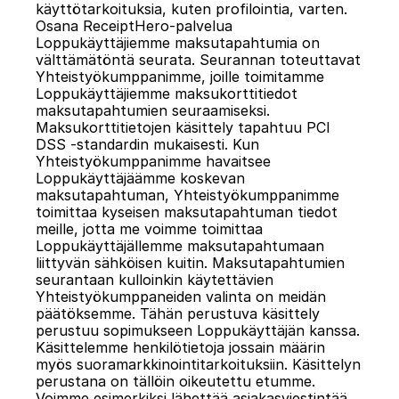
käyttötarkoituksia, kuten profilointia, varten.
Osana ReceiptHero-palvelua 
Loppukäyttäjiemme maksutapahtumia on 
välttämätöntä seurata. Seurannan toteuttavat 
Yhteistyökumppanimme, joille toimitamme 
Loppukäyttäjiemme maksukorttitiedot 
maksutapahtumien seuraamiseksi. 
Maksukorttitietojen käsittely tapahtuu PCI 
DSS -standardin mukaisesti. Kun 
Yhteistyökumppanimme havaitsee 
Loppukäyttäjäämme koskevan 
maksutapahtuman, Yhteistyökumppanimme 
toimittaa kyseisen maksutapahtuman tiedot 
meille, jotta me voimme toimittaa 
Loppukäyttäjällemme maksutapahtumaan 
liittyvän sähköisen kuitin. Maksutapahtumien 
seurantaan kulloinkin käytettävien 
Yhteistyökumppaneiden valinta on meidän 
päätöksemme. Tähän perustuva käsittely 
perustuu sopimukseen Loppukäyttäjän kanssa.
Käsittelemme henkilötietoja jossain määrin 
myös suoramarkkinointitarkoituksiin. Käsittelyn 
perustana on tällöin oikeutettu etumme. 
Voimme esimerkiksi lähettää asiakasviestintää, 